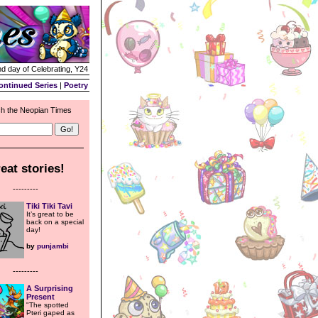
nd day of Celebrating, Y24
ontinued Series
|
Poetry
h the Neopian Times
eat stories!
---------
Tiki Tiki Tavi
It’s great to be
back on a special
day!
by
punjambi
---------
A Surprising
Present
"The spotted
Pteri gaped as