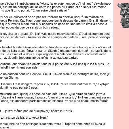
’éclaira immédiatement. "Alors, j’ai exactement ce qu’il lui faut!" s’exclama-t-
l, elle mit un berlingot de lait entre les pattes du Harris et se servit elle-même
s que Gizmo portait. "Et un autre client satisfait!"
i par ce qui venait de se passer, rebroussa chemin jusqu’à sa maison en
quette Fermes Kau Kau rouge apposée sur le dessus du carton. Et si finalement,
et que subvenir à son tour aux besoins de base de son maître était la chose à
e lait et décida que ce serait un bon cadeau.
réveilla en sursaut. Du lait! Mais quelle mauvaise idée. C’était clairement aussi
irs de l’an dernier. Gizmo décida de changer de cadeau. Il récupéra le berlingot
é.
é était bondé. Gizmo décida d’entrer dans la première boutique où il n’y aurait
z de se faire quasi-écraser par un Skeith à chaque coin de rue! Il se faufila donc
és. Le calme et la douceur qui régnaient à l’intérieur faisaient contraste avec
 Il avait enfin l’opportunité de réfléchir au cadeau parfait.
tique, observant les objets tous plus poussiéreux les uns que les autres. Le
lui offrit gentiment son aide.
n cadeau pour un Grundo Biscuit. J’avais trouvé ce berlingot de lait, mais je
mença Gizmo.
iscuit? C’est dangereux pour eux, le lait. Ça les rend tout moelleux," expliqua
ait même pas pensé à cela.
illeure idée, quelque chose de plus sécuritaire. Que dirais-tu d’une jarre à
 Voyant le Harris douter, il ajouta : "J’en ai une juste ici," fit-il, en grimpant sur un
cienne, elle conserve parfaitement les biscuits. Et elle a de beaux motifs étoilés
 je n’ai même pas de quoi payer," hésita le Harris.
n carton de lait, si tu veux bien."
e faire de son berlingot, il accepta l’offre. Il repartit donc chez lui avec la
ncertain.