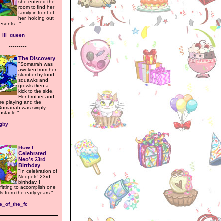
she entered the
room to find her
family in front of
her, holding out
esents..."
_lil_queen
---------
The Discovery
"Somarrah was
awoken from her
slumber by loud
squawks and
growls then a
kick to the side.
Her brother and
re playing and the
Somarrah was simply
bstacle."
igby
---------
How I
Celebrated
Neo’s 23rd
Birthday
"In celebration of
Neopets’ 23rd
birthday, I
 fitting to accomplish one
s from the early years."
e_of_the_fc