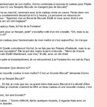
anniversaire de son maître, Gizmo contempla à nouveau le cadeau pour Pépite.
nsa-t-il. Les Neopets Biscuits ne mangent pas de biscuits!"
na au marché, ramenant avec lui le cadeau remis en cause. Perdu dans ses
 soudainement devant lui et il s’y heurta. La personne se retourna en
se : "Apportez-moi un Bocal de Biscuits Étoilé et vous aurez droit à une
e arc-en-ciel magique!"
perçu Naia, la Fée de la Fontaine!
s pour un Neopet, petit!" s’esclaffa-t-elle d’un rire cristallin. "Oh, mais tu as
-t-il?"
cadeau pour l’anniversaire de mon maître et c’est aujourd’hui. Je n’ai que
! Quelle coïncidence! Ha ha! Je ne fais pas les Petpets d’habitude, mais tu as
re une exception!" Elle lui prit des mains la jarre à biscuits : "Merci de m’avoir
ts Étoilé! Maintenant, suis-moi," fit-elle, avec un clin d’œil.
 patte et instantanément, ils se retrouvèrent à la Fontaine Arc-en-ciel du Pays
maine! Que désires-tu?"
e nouvelle couleur à mon maître? C’est un Grundo Biscuit!" demanda Gizmo.
 un Neopet Biscuit?"
 fait, je crois que oui, sa grand-mère était aussi Biscuit et il a décidé d’être
is je voudrais vraiment lui offrir un beau cadeau et une nouvelle couleur, c’est
onc, ton ami Grundo?"
aime…" Gizmo réfléchit. Après quelques instants, il regarda Naia avec un
es épaules.