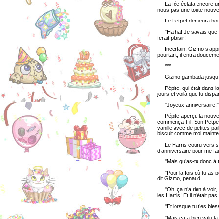
La fée éclata encore une f
nous pas une toute nouvel
Le Petpet demeura bouche 
"Ha ha! Je savais que ça t
ferait plaisir!
Incertain, Gizmo s’approch
pourtant, il entra doucement
***
Gizmo gambada jusqu’à la 
Pépite, qui était dans la c
jours et voilà que tu disp
"Joyeux anniversaire!"
Pépite aperçu la nouvell
commença-t-il. Son Petpet é
vanille avec de petites pa
biscuit comme moi mainte
Le Harris couru vers son 
d’anniversaire pour me fa
"Mais qu’as-tu donc à te
"Pour la fois où tu as pe
dit Gizmo, penaud.
"Oh, ça n’a rien à voir, on
les Harris! Et il n’était p
"Et lorsque tu t’es bless
"Mais ça a bien valu la p