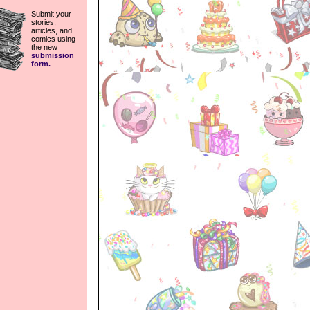
Submit your
stories,
articles, and
comics using
the new
submission
form.