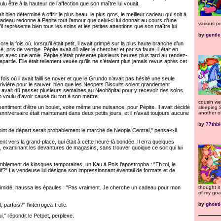
u être à la hauteur de l’affection que son maître lui vouait.
t bien déterminé à offrir le plus beau, le plus gros, le meilleur cadeau qui soit à
 cadeau redonne à Pépite tout l’amour que celui-ci lui donnait au cours d’une
various pr
u’il représente bien tous les soins et les petites attentions que son maître lui
by
gentle
a fois où, lorsqu’il était petit, il avait grimpé sur la plus haute branche d’un
é, pris de vertige. Pépite avait dû aller le chercher et par sa faute, il était en
s avec une amie. Pépite s’était présenté plusieurs heures plus tard au rendez-
repartie. Elle était tellement vexée qu’ils ne s’étaient plus jamais revus après cet
is où il avait failli se noyer et que le Grundo n’avait pas hésité une seule
rivière pour le sauver, bien que les Neopets Biscuits soient grandement
te avait dû passer plusieurs semaines au Neohôpital pour y recevoir des soins.
 voulu d’avoir causé du tort à son maître.
cousin we
entiment d’être un boulet, voire même une nuisance, pour Pépite. Il avait décidé
sleeping 
another o
nniversaire était maintenant dans deux petits jours, et il n’avait toujours aucune
by
77thb
t de départ serait probablement le marché de Neopia Central," pensa-t-il.
nt vers la grand-place, qui était à cette heure-là bondée. Il erra quelques
, examinant les devantures de magasins, sans trouver quoique ce soit qui lui
ement de kiosques temporaires, un Kau à Pois l’apostropha : "Eh toi, le
oif?" La vendeuse lui désigna son impressionnant éventail de formats et de
thought it
idé, haussa les épaules : "Pas vraiment. Je cherche un cadeau pour mon
of my goal
by
ghosti
 parfois?" l’interrogea-t-elle.
 répondit le Petpet, perplexe.