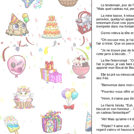
Le lendemain, jour de l’
"Mais quel cadeau nul, pe
La mine basse, il retour
pensées, quelqu’un apparu
entonnant d’une voix joyeu
trempette dans ma fontain
Gizmo releva la tête et a
"Oh excuse-moi, je t’ai pri
l’air si triste. Que se passe
"Je ne trouve pas de bon 
cette jarre à biscuits…"
La fée l’interrompit : "Oh
l’air si piteux, je vais fai
apporté mon Bocal de Biscui
Elle lui prit sa minuscule
des Fée.
"Bienvenue dans mon do
"Pourriez-vous offrir un
"Hmm, il n’aime pas être
Le Harris hésita. "Euh… En
biscuit en son honneur… Ma
un cadeau fantastique!"
"Ah! Mais qu’aime-t-il d
"Pépite? Il aime euh… il 
regard vaincu et haussa l