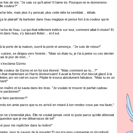
ois de rire. "Je sais ce qu’il aime! Il t’aime toi. Pourquoi ne te donnerions-
le couleur?"
bée, mais plus il y pensait, plus cette idée lui semblait… idéale.
e plairait! Va barboter dans l’eau magique et pense fort à la couleur qui te
a de l’eau. Lui qui était tellement indécis sur tout, comment allait-il choisir! Et
 dans l’eau, s’y laissant flotter… et il sut.
porte de la maison, ouvrit la porte et annonça : "Je suis de retour!"
uisine, se dirigea vers l’entrée : "Mais où étais-tu, je t’ai à peine vu ces dernier
arais le jour de mon…"
 s’exclama Gizmo.
e couleur de Gizmo et en fut tout étonné. "Mais comment as-tu…?"
tait maintenant un Harris Anniversaire! Il avait la forme d’un biscuit glacé à la
illettes arc-en-ciel en sucre. Pépite le trouva absolument fabuleux. "Mais tu es un
nant!"
maître et lui sauta dans les bras. "Je voulais te trouver le parfait cadeau
ire pardonner!"
 faire pardonner?"
rdu ton amie parce que tu es arrivé en retard à ton rendez-vous par ma faute,"
 ne s’entendait plus. Elle ne voulait jamais venir ici juste parce qu’elle détestait
as question que je me débarrasse de toi!"
é pour me repêcher dans la rivière!"
eine, pour te sauver de la noyade! Et qui m’a tenu compagnie et réconforté