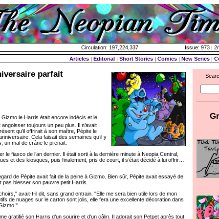
Circulation: 197,224,337
Issue: 973 | 2
Articles
|
Editorial
|
Short Stories
|
Comics
|
New Series
|
C
iversaire parfait
Searc
Gr
. Gizmo le Harris était encore indécis et le
t angoisser toujours un peu plus. Il n’avait
sent qu’il offrirait à son maître, Pépite le
nniversaire. Cela faisait des semaines qu’il y
s, un mal de crâne le prenait.
r le fiasco de l’an dernier. Il était sorti à la dernière minute à Neopia Central,
ques et des kiosques, puis finalement, pris de court, il s’était décidé à lui offrir…
rd de Pépite avait fait de la peine à Gizmo. Bien sûr, Pépite avait essayé de
t pas blesser son pauvre petit Harris.
s," avait-t-il dit, sans grand entrain. "Elle me sera bien utile lors de mon
ifs de nuages sur le carton sont jolis, elle fera une excellente décoration dans
Gizmo."
gratifié son Harris d’un sourire et d’un câlin. Il adorait son Petpet après tout.