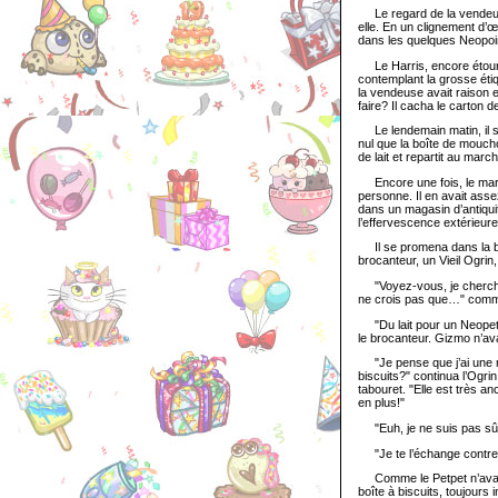
Le regard de la vendeuse s
elle. En un clignement d’œi
dans les quelques Neopoint
Le Harris, encore étourd
contemplant la grosse éti
la vendeuse avait raison 
faire? Il cacha le carton d
Le lendemain matin, il se 
nul que la boîte de moucho
de lait et repartit au march
Encore une fois, le march
personne. Il en avait asse
dans un magasin d’antiquit
l’effervescence extérieure.
Il se promena dans la bou
brocanteur, un Vieil Ogrin, 
"Voyez-vous, je cherche u
ne crois pas que…" com
"Du lait pour un Neopet B
le brocanteur. Gizmo n’av
"Je pense que j’ai une me
biscuits?" continua l’Ogrin.
tabouret. "Elle est très an
en plus!"
"Euh, je ne suis pas sûr…
"Je te l’échange contre to
Comme le Petpet n’avait qu
boîte à biscuits, toujours i