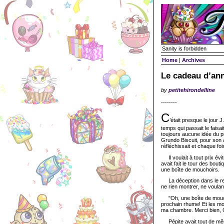
Sanity is forbidden
Home
|
Archives
Le cadeau d’ann
by
petitehirondelline
--------
C
’était presque le jour J
temps qui passait le faisai
toujours aucune idée du pré
Grundo Biscuit, pour son a
réfléchissait et chaque foi
Il voulait à tout prix évite
avait fait le tour des bouti
une boîte de mouchoirs.
La déception dans le rega
ne rien montrer, ne voulan
"Oh, une boîte de mouchoir
prochain rhume! Et les mot
ma chambre. Merci bien, 
Pépite avait tout de même 