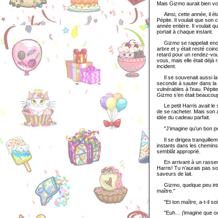
Mais Gizmo aurait bien voul
Ainsi, cette année, il étai
Pépite. Il voulait que son
année entière. Il voulait q
portait à chaque instant.
Gizmo se rappelait encore l
arbre et y était resté coinc
retard pour un rendez-vou
vous, mais elle était déjà 
incident.
Il se souvenait aussi la fo
seconde à sauter dans la 
vulnérables à l’eau. Pépi
Gizmo s’en était beaucoup
Le petit Harris avait le s
de se racheter. Mais son a
idée du cadeau parfait.
"J’imagine qu’un bon poin
Il se dirigea tranquilleme
instants dans les chemins
semblât approprié.
En arrivant à un rassembl
Harris! Tu n’aurais pas s
saveurs de lait.
Gizmo, quelque peu intim
maître."
"Et ton maître, a-t-il soif,
"Euh… j’imagine que oui,"